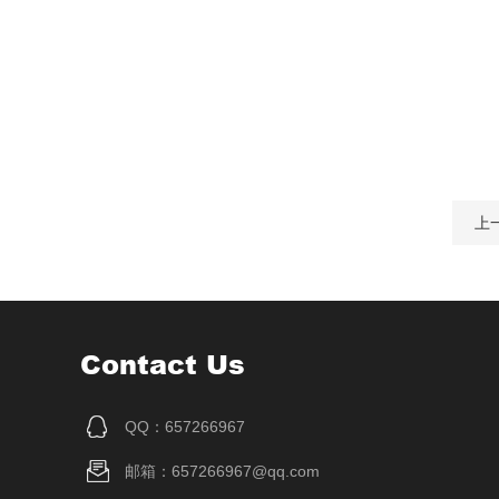
上
Contact Us
QQ：657266967
邮箱：657266967@qq.com