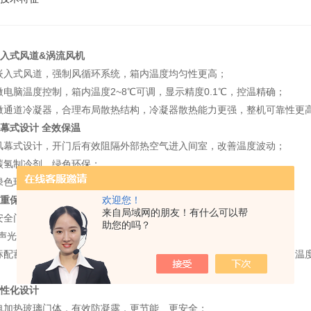
入式风道&涡流风机
嵌入式风道，强制风循环系统，箱内温度均匀性更高；
微电脑温度控制，箱内温度2~8℃可调，显示精度0.1℃，控温精确；
微通道冷凝器，合理布局散热结构，冷凝器散热能力更强，整机可靠性更
幕式设计 全效保温
风幕式设计，开门后有效阻隔外部热空气进入间室，改善温度波动；
碳氢制冷剂，绿色环保；
绿色环保发泡剂，保温效果更好。
重保护 守护安全
欢迎您！
来自局域网的朋友！有什么可以帮
安全门锁设计，保障箱内样品安全；
助您的吗？
*声光报警系统，可实现高低温报警、断电、传感器故障报警等功能；
标配蓄电池和USB，断电后可持续显示箱内温度并进行声光报警，箱内温
性化设计
电加热玻璃门体，有效防凝露，更节能、更安全；