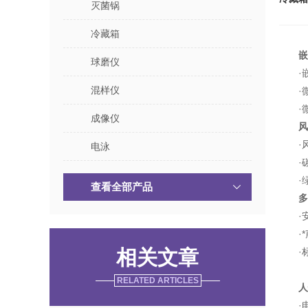
灭菌锅
冷藏箱
嵌
球磨仪
·
混样仪
·
·
成像仪
风
·
电泳
·
·
查看全部产品
多
·
·
相关文章
·
RELATED ARTICLES
人
·