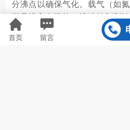
分沸点以确保气化。载气（如氮
样品进入色谱柱，流速控制影响
快导致峰展宽，过慢则延长分析
首页
留言
3.分离系统
色谱柱是分离关键，固
性涂层）与柱温程序需与样品特
置影响组分保留时间，升温速
出，需结合样品沸点调整。毛细
衡分离度与柱效，复杂样品可联
率。